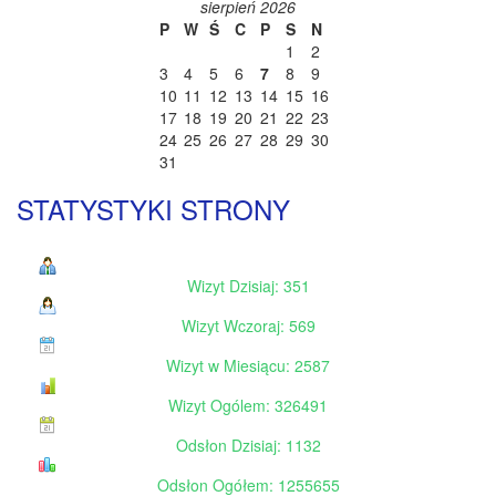
sierpień 2026
P
W
Ś
C
P
S
N
1
2
3
4
5
6
7
8
9
10
11
12
13
14
15
16
17
18
19
20
21
22
23
24
25
26
27
28
29
30
31
STATYSTYKI STRONY
Wizyt Dzisiaj: 351
Wizyt Wczoraj: 569
Wizyt w Miesiącu: 2587
Wizyt Ogólem: 326491
Odsłon Dzisiaj: 1132
Odsłon Ogółem: 1255655