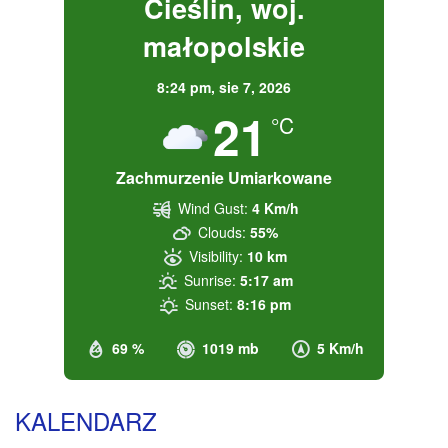
Cieślin, woj.
małopolskie
8:24 pm,
sie 7, 2026
21
°C
Zachmurzenie Umiarkowane
Wind Gust:
4 Km/h
Clouds:
55%
Visibility:
10 km
Sunrise:
5:17 am
Sunset:
8:16 pm
69 %
1019 mb
5 Km/h
KALENDARZ