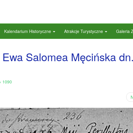
Kalendarium Historyczne
Atrakcje Turystyczne
Galeria 
tu Ewa Salomea Męcińska dn
× 1090
N