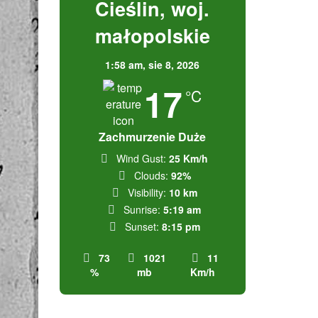
Cieślin, woj.
małopolskie
1:58 am,
sie 8, 2026
17
°C
Zachmurzenie Duże
Wind Gust:
25 Km/h
Clouds:
92%
Visibility:
10 km
Sunrise:
5:19 am
Sunset:
8:15 pm
73
1021
11
%
mb
Km/h