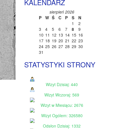
KALENDARZ
sierpień 2026
P
W
Ś
C
P
S
N
1
2
3
4
5
6
7
8
9
10
11
12
13
14
15
16
17
18
19
20
21
22
23
24
25
26
27
28
29
30
31
STATYSTYKI STRONY
Wizyt Dzisiaj: 440
Wizyt Wczoraj: 569
Wizyt w Miesiącu: 2676
Wizyt Ogólem: 326580
Odsłon Dzisiaj: 1332