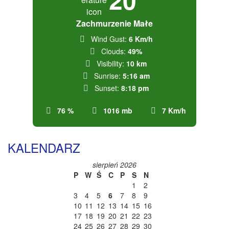
Zachmurzenie Małe
Wind Gust:
6 Km/h
Clouds:
49%
Visibility:
10 km
Sunrise:
5:16 am
Sunset:
8:18 pm
76 %
1016 mb
7 Km/h
KALENDARZ
sierpień 2026
P
W
Ś
C
P
S
N
1
2
3
4
5
6
7
8
9
10
11
12
13
14
15
16
17
18
19
20
21
22
23
24
25
26
27
28
29
30