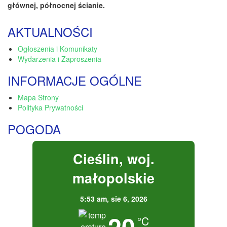
głównej, północnej ścianie.
AKTUALNOŚCI
Ogłoszenia i Komunikaty
Wydarzenia i Zaproszenia
INFORMACJE OGÓLNE
Mapa Strony
Polityka Prywatności
POGODA
Cieślin, woj.
małopolskie
5:53 am,
sie 6, 2026
20
°C