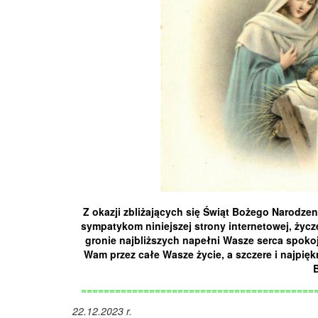
Z okazji zbliżających się Świąt Bożego Narodz
sympatykom niniejszej strony internetowej, życz
gronie najbliższych napełni Wasze serca spoko
Wam przez całe Wasze życie, a szczere i najpi
=========================================
22.12.2023 r.