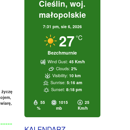
Cieślin, woj.
małopolskie
7:31 pm,
sie 6, 2026
27
°C
Bezchmurnie
Wind Gust:
45 Km/h
Clouds:
2%
Visibility:
10 km
Sunrise:
5:16 am
Sunset:
8:18 pm
, życzę
kojem,
55
1015
25
wiarę,
%
mb
Km/h
======
KALENDARZ