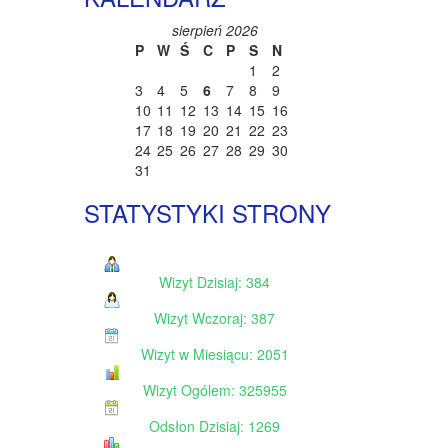
sierpień 2026
P
W
Ś
C
P
S
N
1
2
3
4
5
6
7
8
9
10
11
12
13
14
15
16
17
18
19
20
21
22
23
24
25
26
27
28
29
30
31
STATYSTYKI STRONY
Wizyt Dzisiaj: 384
Wizyt Wczoraj: 387
Wizyt w Miesiącu: 2051
Wizyt Ogólem: 325955
Odsłon Dzisiaj: 1269