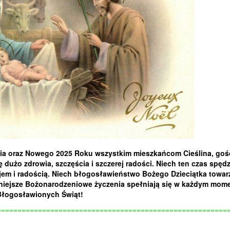
enia oraz Nowego 2025 Roku wszystkim mieszkańcom Cieślina, goś
ę dużo zdrowia, szczęścia i szczerej radości. Niech ten czas spęd
jem i radością. Niech błogosławieństwo Bożego Dzieciątka towar
ękniejsze Bożonarodzeniowe życzenia spełniają się w każdym mom
Błogosławionych Świąt!
========================================================