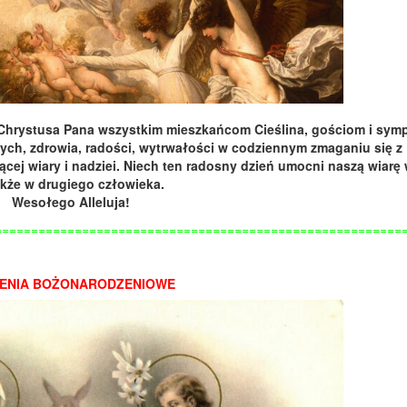
a Chrystusa Pana wszystkim mieszkańcom Cieślina, gościom i sy
ożych, zdrowia, radości, wytrwałości w codziennym zmaganiu się z
jącej wiary i nadziei. Niech ten radosny dzień umocni naszą wiarę
akże w drugiego człowieka.
Wesołego Alleluja!
========================================================
ENIA BOŻONARODZENIOWE