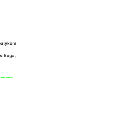
mpatykom
 w Boga,
======