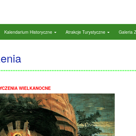
Kalendarium Historyczne
Atrakcje Turystyczne
Galeria 
zenia
========================================================
YCZENIA WIELKANOCNE