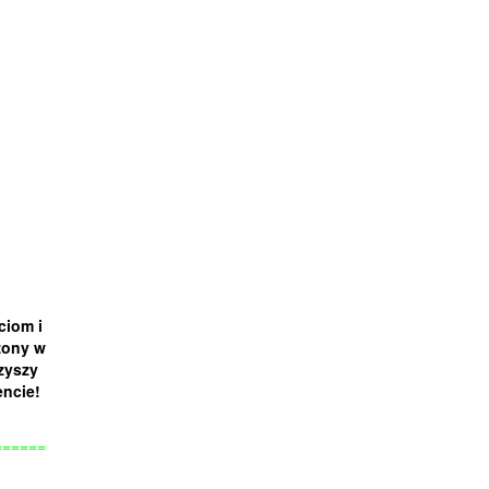
ciom i
zony w
zyszy
encie!
======