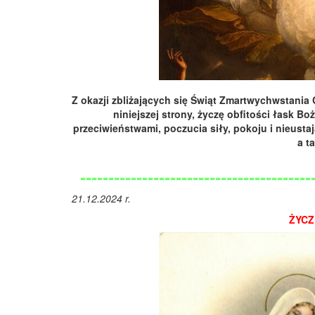
Z okazji zbliżających się Świąt Zmartwychwstani
niniejszej strony, życzę obfitości łask B
przeciwieństwami, poczucia siły, pokoju i nieusta
a t
=========================================
21.12.2024 r.
ŻYCZ