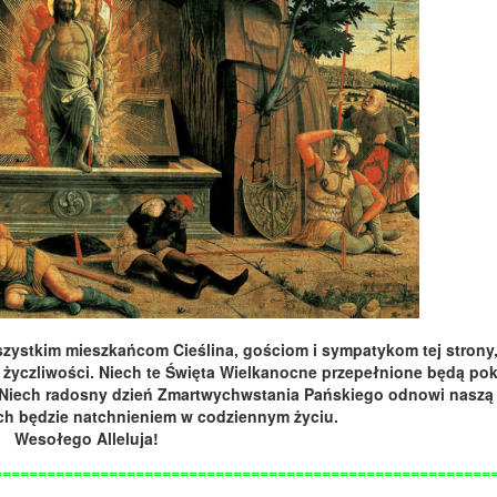
szystkim mieszkańcom Cieślina, gościom i sympatykom tej strony
 życzliwości. Niech te Święta Wielkanocne przepełnione będą po
. Niech radosny dzień Zmartwychwstania Pańskiego odnowi naszą 
ech będzie natchnieniem w codziennym życiu.
Wesołego Alleluja!
========================================================