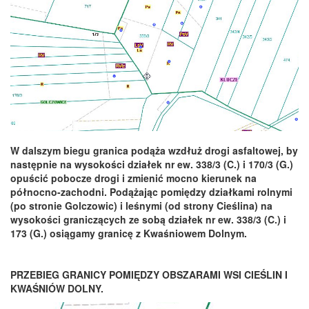
W dalszym biegu granica podąża wzdłuż drogi asfaltowej, by
następnie na wysokości działek nr ew. 338/3 (C.) i 170/3 (G.)
opuścić pobocze drogi i zmienić mocno kierunek na
północno-zachodni. Podążając pomiędzy działkami rolnymi
(po stronie Golczowic) i leśnymi (od strony Cieślina) na
wysokości graniczących ze sobą działek nr ew. 338/3 (C.) i
173 (G.) osiągamy granicę z Kwaśniowem Dolnym.
PRZEBIEG GRANICY POMIĘDZY OBSZARAMI WSI CIEŚLIN I
KWAŚNIÓW DOLNY.