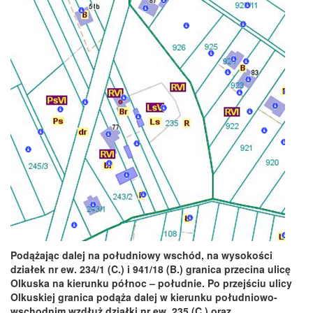
Podążając dalej na południowy wschód, na wysokości
działek nr ew. 234/1 (C.) i 941/18 (B.) granica przecina ulicę
Olkuska na kierunku północ – południe. Po przejściu ulicy
Olkuskiej granica podąża dalej w kierunku południowo-
wschodnim wzdłuż działki nr ew. 235 (C.) oraz