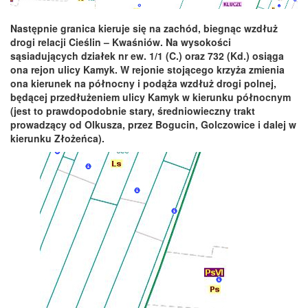
Następnie granica kieruje się na zachód, biegnąc wzdłuż
drogi relacji Cieślin – Kwaśniów. Na wysokości
sąsiadujących działek nr ew. 1/1 (C.) oraz 732 (Kd.) osiąga
ona rejon ulicy Kamyk. W rejonie stojącego krzyża zmienia
ona kierunek na północny i podąża wzdłuż drogi polnej,
będącej przedłużeniem ulicy Kamyk w kierunku północnym
(jest to prawdopodobnie stary, średniowieczny trakt
prowadzący od Olkusza, przez Bogucin, Golczowice i dalej w
kierunku Złożeńca).