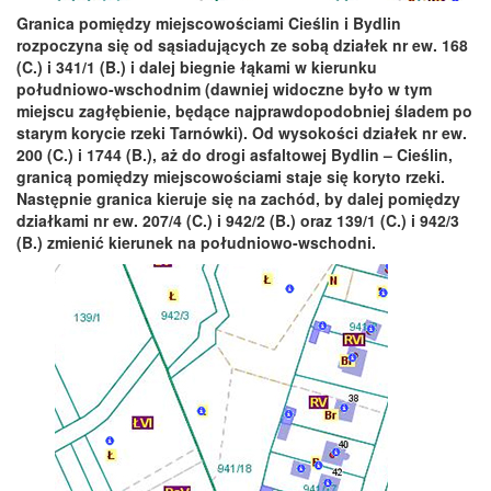
Granica pomiędzy miejscowościami Cieślin i Bydlin
rozpoczyna się od sąsiadujących ze sobą działek nr ew. 168
(C.) i 341/1 (B.) i dalej biegnie łąkami w kierunku
południowo-wschodnim (dawniej widoczne było w tym
miejscu zagłębienie, będące najprawdopodobniej śladem po
starym korycie rzeki Tarnówki). Od wysokości działek nr ew.
200 (C.) i 1744 (B.), aż do drogi asfaltowej Bydlin – Cieślin,
granicą pomiędzy miejscowościami staje się koryto rzeki.
Następnie granica kieruje się na zachód, by dalej pomiędzy
działkami nr ew. 207/4 (C.) i 942/2 (B.) oraz 139/1 (C.) i 942/3
(B.) zmienić kierunek na południowo-wschodni.