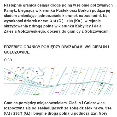
Następnie granica osiąga drogę polną w rejonie pól zwanych
Kamyk, biegnącą w kierunku Pustek oraz Borku i podąża jej
śladem zmieniając jednocześnie kierunek na zachodni. Na
wysokości działek nr ew. 314 (C.) i 108 (Ko.), w rejonie
skrzyżowania z drogą polną w kierunku Kobylicy i dalej
Zalesia Golczowskiego, dociera do granicy z Golczowicami.
PRZEBIEG GRANICY POMIĘDZY OBSZARAMI WSI CIEŚLIN I
GOLCZOWICE.
CG/1
Granica pom
iędzy miejscowościami Cieślin i Golczowice
rozpoczyna się od sąsiadujących ze sobą działek nr ew. 314
(C.) i 236/1 (G.) i biegnie drogą polną u podnóża tzw. Góry