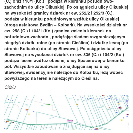
(C.) oraz 110/1 (Ko.) i podąża w kierunku południowo-
zachodnim do ulicy Olkuskiej. Po osiągnięciu ulicy Olkuskiej
na wysokości granicy działek nr ew. 252/2 i 252/3 (C.),
podąża w kierunku południowym wzdłuż ulicy Olkuskiej
(droga asfaltowa Bydlin – Kolbark). Na wysokości działek nr
ew. 258 (C.) i 104/1 (Ko.) granica zmienia kierunek na
południowo-zachodni, podążając śladem rozgraniczającym
niegdyś działki rolne (po stronie Cieślina) i działkę leśną (po
stronie Kolbarku) do ulicy Stawowej. Po osiągnięciu ulicy
Stawowej na wysokości działek nr ew. 336 (C.) i 104/2 (Ko.)
podąża lasem wzdłuż obecnej ulicy Spacerowej w kierunku
pól. Wszystkie zabudowania znajdujące się na ulicy
Stawowej, ewidencyjnie należące do Kolbarku, leżą wobec
powyższego na terenie należącym do Cieślina.
CKo/3