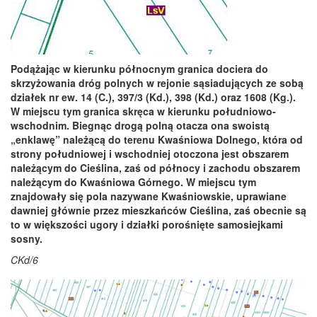
Podążając w kierunku północnym granica dociera do
skrzyżowania dróg polnych w rejonie sąsiadujących ze sobą
działek nr ew. 14 (C.), 397/3 (Kd.), 398 (Kd.) oraz 1608 (Kg.).
W miejscu tym granica skręca w kierunku południowo-
wschodnim. Biegnąc drogą polną otacza ona swoistą
„enklawę” należącą do terenu Kwaśniowa Dolnego, która od
strony południowej i wschodniej otoczona jest obszarem
należącym do Cieślina, zaś od północy i zachodu obszarem
należącym do Kwaśniowa Górnego. W miejscu tym
znajdowały się pola nazywane Kwaśniowskie, uprawiane
dawniej głównie przez mieszkańców Cieślina, zaś obecnie są
to w większości ugory i działki porośnięte samosiejkami
sosny.
CKd/6