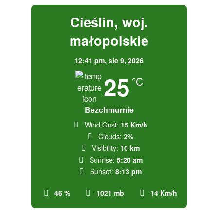
Cieślin, woj.
małopolskie
12:41 pm,
sie 9, 2026
25
°C
Bezchmurnie
Wind Gust:
15 Km/h
Clouds:
2%
Visibility:
10 km
Sunrise:
5:20 am
Sunset:
8:13 pm
46 %
1021 mb
14 Km/h