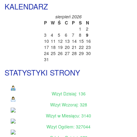
KALENDARZ
sierpień 2026
P
W
Ś
C
P
S
N
1
2
3
4
5
6
7
8
9
10
11
12
13
14
15
16
17
18
19
20
21
22
23
24
25
26
27
28
29
30
31
STATYSTYKI STRONY
Wizyt Dzisiaj: 136
Wizyt Wczoraj: 328
Wizyt w Miesiącu: 3140
Wizyt Ogólem: 327044