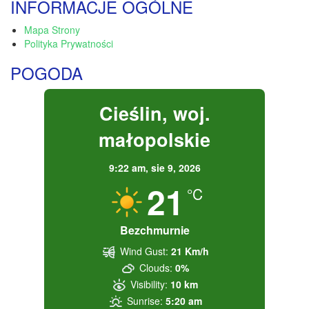
INFORMACJE OGÓLNE
Mapa Strony
Polityka Prywatności
POGODA
Cieślin, woj.
małopolskie
9:22 am,
sie 9, 2026
21
°C
Bezchmurnie
Wind Gust:
21 Km/h
Clouds:
0%
Visibility:
10 km
Sunrise:
5:20 am