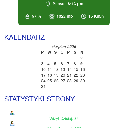
Sunset:
8:13 pm
57 %
1022 mb
15 Km/h
KALENDARZ
sierpień 2026
P
W
Ś
C
P
S
N
1
2
3
4
5
6
7
8
9
10
11
12
13
14
15
16
17
18
19
20
21
22
23
24
25
26
27
28
29
30
31
STATYSTYKI STRONY
Wizyt Dzisiaj: 84