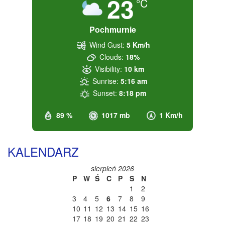
23
°C
Pochmurnie
Wind Gust:
5 Km/h
Clouds:
18%
Visibility:
10 km
Sunrise:
5:16 am
Sunset:
8:18 pm
89 %
1017 mb
1 Km/h
KALENDARZ
sierpień 2026
P
W
Ś
C
P
S
N
1
2
3
4
5
6
7
8
9
10
11
12
13
14
15
16
17
18
19
20
21
22
23