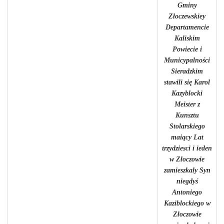
Gminy
Złoczewskiey
Departamencie
Kaliskim
Powiecie i
Municypalności
Sieradzkim
stawili się Karol
Kazyblocki
Meister z
Kunsztu
Stolarskiego
maiący Lat
trzydziesci i ieden
w Złoczowie
zamieszkaly Syn
niegdyś
Antoniego
Kaziblockiego w
Złoczowie