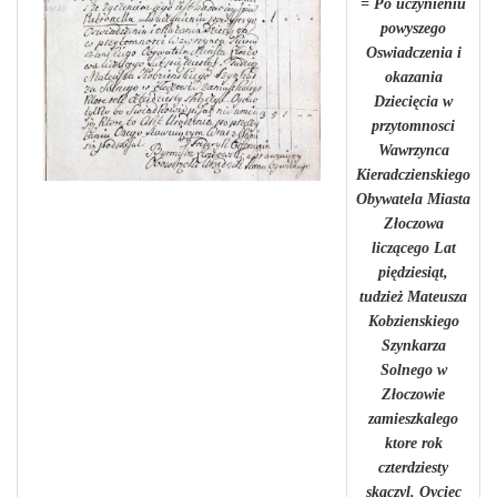
= Po uczynieniu
powyszego
Oswiadczenia i
okazania
Dziecięcia w
przytomnosci
Wawrzynca
Kieradczienskiego
Obywatela Miasta
Złoczowa
liczącego Lat
piędziesiąt,
tudzież Mateusza
Kobzienskiego
Szynkarza
Solnego w
Złoczowie
zamieszkalego
ktore rok
czterdziesty
skączyl. Oyciec