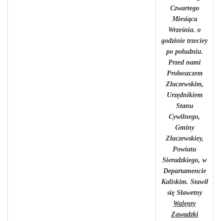
Czwartego
Miesiąca
Września. o
godzinie trzeciey
po południu.
Przed nami
Proboszczem
Złaczewskim,
Urzędnikiem
Stanu
Cywilnego,
Gminy
Złaczewskiey,
Powiatu
Sieradzkiego, w
Departamencie
Kaliskim. Stawił
się Sławetny
Walęnty
Zawadzki