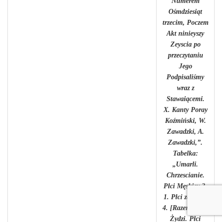
Numerem
Ośmdziesiąt
trzecim, Poczem
Akt ninieyszy
Zeyscia po
przeczytaniu
Jego
Podpisaliśmy
wraz z
Stawaiącemi.
X. Kanty Poray
Koźmiński, W.
Zawadzki, A.
Zawadzki,”.
Tabelka:
„Umarli.
Chrzescianie.
Płci Męskiey 3.
1. Płci zeńskiey
4. [Razem] 4. 4.
Żydzi. Płci