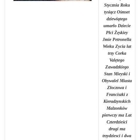
Stycznia Roku
tysiącz Ośmset
dziewiątego
umarlo Dziecie
Płci Żęskiey
Jmie Petronella
Wieku Zycia lat
trzy Corka
Valętego
Zawadzkiego
Stan Mieyski i
Obywalel Miasta
Złoczowa i
Franciszki z
Kieradzynskich
Malzonków
pierwczy ma Lat
Czterdzieści
drugi ma
trzydziesci i dwa