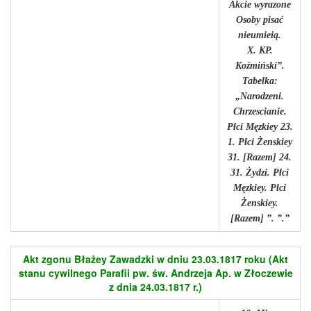
Akcie wyrazone
Osoby pisać
nieumieią.
X. KP.
Koźmiński”.
Tabelka:
„Narodzeni.
Chrzescianie.
Płci Męzkiey 23.
1. Płci Żenskiey
31. [Razem] 24.
31. Żydzi. Płci
Męzkiey. Płci
Żenskiey.
[Razem] ”. ”.”
Akt zgonu Błażey Zawadzki w dniu 23.03.1817 roku (Akt
stanu cywilnego Parafii pw. św. Andrzeja Ap. w Złoczewie
z dnia 24.03.1817 r.)