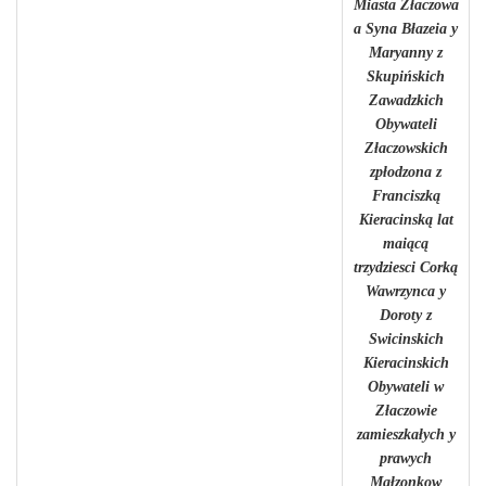
Miasta Złaczowa
a Syna Błazeia y
Maryanny z
Skupińskich
Zawadzkich
Obywateli
Złaczowskich
zpłodzona z
Franciszką
Kieracinską lat
maiącą
trzydziesci Corką
Wawrzynca y
Doroty z
Swicinskich
Kieracinskich
Obywateli w
Złaczowie
zamieszkałych y
prawych
Małzonkow