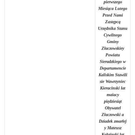
pierwszego
Miesiąca Lutego
Przed Nami
Zastępcą
Urzędnika Stanu
Cywilnego
Gminy
Złaczowskiey
Powiatu
Sieradzkiego w
Departamencie
Kaliskim Stawili
sie Wawrzyniec
Kieracinski lat
maiacy
piędziesiąt
Obywatel
Złaczowski a
Dziadek zmarłej
y Mateusz
Kobzinski lat