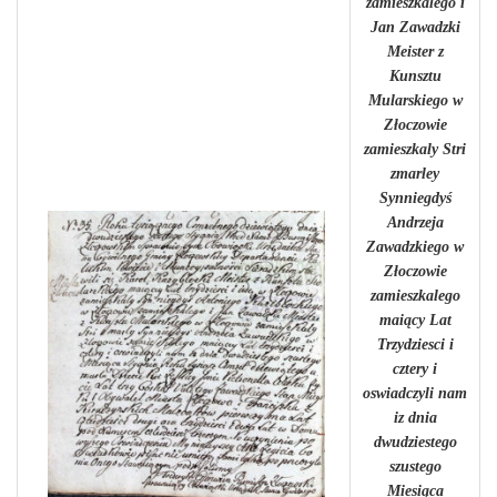
zamieszkalego i
Jan Zawadzki
Meister z
Kunsztu
Mularskiego w
Złoczowie
zamieszkaly Stri
zmarley
Synniegdyś
Andrzeja
Zawadzkiego w
Złoczowie
zamieszkalego
maiący Lat
Trzydziesci i
cztery i
oswiadczyli nam
iz dnia
dwudziestego
szustego
Miesiąca