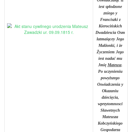
Oświadczaiąc iz
iest spłodzone
zniego y
Franciszki z
Kierocińskich
Dwadziescia Osm
latmaiącey Jego
Małżonki, i że
Życzeniem Jego
iest nadać mu
Jmię
Mateusz
.
Po uczynieniu
powyższego
Oswiadczenia y
Okazaniu
dziecięcia,
wprzytomnosci
Sławetnych
Mateusza
Kobczyńskiego
Gospodarza