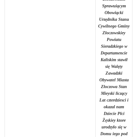
Sprawuiącym
Obowiącki
Urzędnika Stanu
Cywilnego Gminy
Złoczowskiey
Powiatu
Sieradzkiego w
Departamencie
Kaliskim stawił
się Walęty
Zawadzki
Obywatel Miasta
Złoczowa Stan
Mieyski liczący
Lat czterdziesci i
okazal nam
Dziecie Płci
Żęskiey ktore
urodzyło się w
Domu iego pod