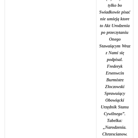
tylko bo
Swiadkowie pisać
nie umieją ktore
to Akt Urodzenia
po przeczytaniu
Onego
Stawaiącym Wraz
z Nami się
podpisal.
Frederyk
Ersenwcin
Burmistrz
Złoczowski
Sprawuiący
Obowiącki
Urzędnik Stanu
Cywilnego”.
Tabelka:
„Narodzenia.
Chrzescianow.