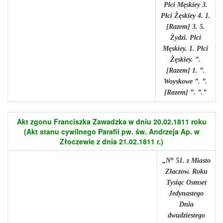
Płci Męskiey 3.
Płci Żęskiey 4. 1.
[Razem] 3. 5.
Żydzi. Płci
Męskiey. 1. Płci
Żęskiey. ”.
[Razem] 1. ”.
Woyskowe ”. ”.
[Razem] ”. ”.”
Akt zgonu Franciszka Zawadzka w dniu 20.02.1811 roku
(Akt stanu cywilnego Parafii pw. św. Andrzeja Ap. w
Złoczewie z dnia 21.02.1811 r.)
o
„N
51. z Miasto
Złaczow. Roku
Tysiąc Osmset
Jedynastego
Dnia
dwudziestego