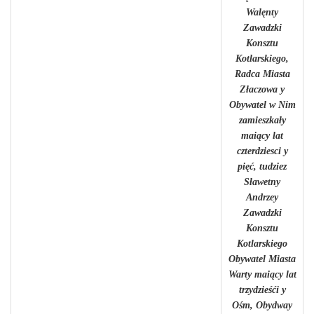
Walęnty
Zawadzki
Konsztu
Kotlarskiego,
Radca Miasta
Złaczowa y
Obywatel w Nim
zamieszkały
maiący lat
czterdziesci y
pięć, tudziez
Sławetny
Andrzey
Zawadzki
Konsztu
Kotlarskiego
Obywatel Miasta
Warty maiący lat
trzydzieśći y
Ośm, Obydway