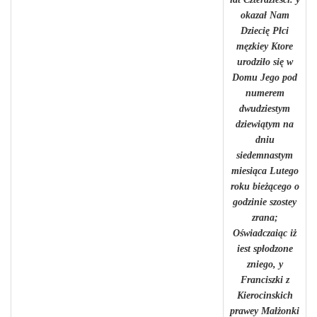
okazał Nam
Dziecię Płci
męzkiey Ktore
urodziło się w
Domu Jego pod
numerem
dwudziestym
dziewiątym na
dniu
siedemnastym
miesiąca Lutego
roku bieżącego o
godzinie szostey
zrana;
Oświadczaiąc iż
iest spłodzone
zniego, y
Franciszki z
Kierocinskich
prawey Małżonki