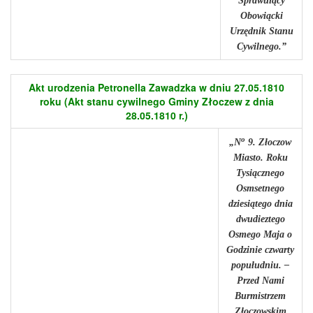
Sprawuiący
Obowiącki
Urzędnik Stanu
Cywilnego.”
Akt urodzenia Petronella Zawadzka w dniu 27.05.1810
roku (Akt stanu cywilnego Gminy Złoczew z dnia
28.05.1810 r.)
o
„N
9. Złoczow
Miasto. Roku
Tysiącznego
Osmsetnego
dziesiątego dnia
dwudieztego
Osmego Maja o
Godzinie czwarty
popułudniu. –
Przed Nami
Burmistrzem
Złoczowskim