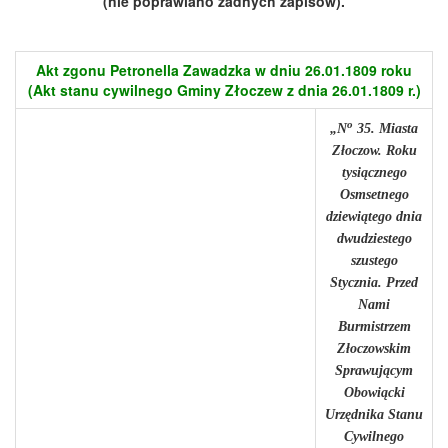
(nie poprawiano żadnych zapisów).
Akt zgonu Petronella Zawadzka w dniu 26.01.1809 roku
(Akt stanu cywilnego Gminy Złoczew z dnia 26.01.1809 r.)
o
„N
35. Miasta
Złoczow. Roku
tysiącznego
Osmsetnego
dziewiątego dnia
dwudziestego
szustego
Stycznia. Przed
Nami
Burmistrzem
Złoczowskim
Sprawującym
Obowiącki
Urzędnika Stanu
Cywilnego