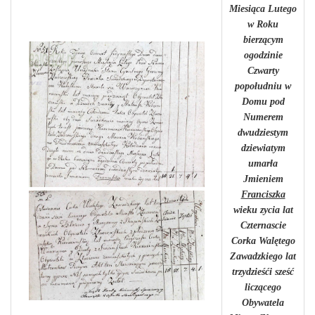
Miesiąca Lutego
w Roku
bierzącym
ogodzinie
Czwarty
popołudniu w
Domu pod
Numerem
dwudziestym
dziewiatym
umarła
Jmieniem
Franciszka
wieku zycia lat
Czternascie
Corka Walętego
Zawadzkiego lat
trzydzieśći sześć
liczącego
Obywatela