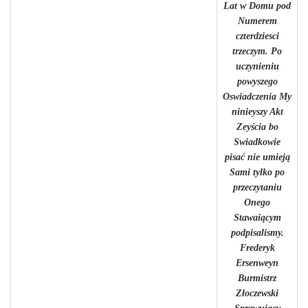
Lat w Domu pod
Numerem
czterdziesci
trzeczym. Po
uczynieniu
powyszego
Oswiadczenia My
ninieyszy Akt
Zeyścia bo
Swiadkowie
pisać nie umieją
Sami tylko po
przeczytaniu
Onego
Stawaiącym
podpisalismy.
Frederyk
Ersenweyn
Burmistrz
Złoczewski