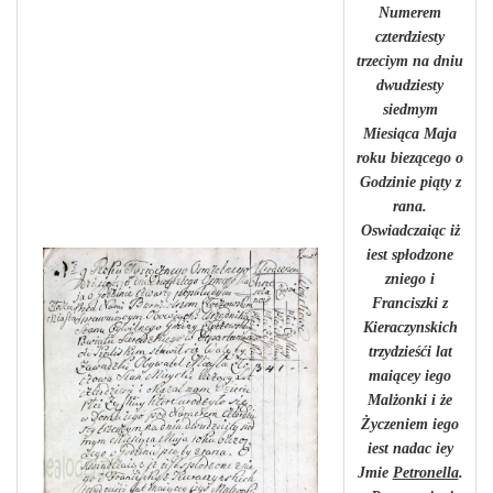
Numerem
czterdziesty
trzeciym na dniu
dwudziesty
siedmym
Miesiąca Maja
roku biezącego o
Godzinie piąty z
rana.
Oswiadczaiąc iż
iest spłodzone
zniego i
Franciszki z
Kieraczynskich
trzydzieśći lat
maiącey iego
Malżonki i że
Życzeniem iego
iest nadac iey
Jmie
Petronella
.