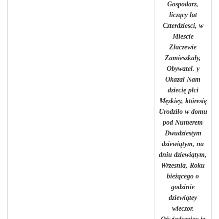
Gospodarz,
liczący lat
Czterdziesci, w
Miescie
Złaczewie
Zamieszkały,
Obywatel. y
Okazał Nam
dziecię płci
Męzkiey, któresię
Urodziło w domu
pod Numerem
Dwudziestym
dziewiątym, na
dniu dziewiątym,
Wrzesnia, Roku
bieżącego o
godzinie
dziewiątey
wieczor.