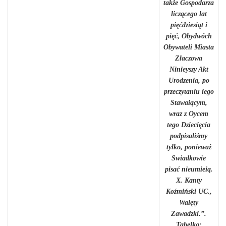
także Gospodarza
liczącego lat
pięćdziesiąt i
pięć, Obydwóch
Obywateli Miasta
Złaczowa
Ninieyszy Akt
Urodzenia, po
przeczytaniu iego
Stawaiącym,
wraz z Oycem
tego Dziecięcia
podpisaliśmy
tylko, ponieważ
Swiadkowie
pisać nieumieią.
X. Kanty
Koźmiński UC.,
Walęty
Zawadzki.”.
Tabelka: