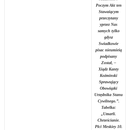
Poczym Akt ten
Stawaiącym
przeczytany
yprzez Nas
samych tylko
gdysz
Swiadkowie
pisac nieumieią
podpisany
Został, –
Xiądz Kanty
Koźminski
Sprawujący
Obowiązki
Urzędnika Stanu
Cywilnego.”.
Tabelka:
„Umarli.
Chrześcianie.
Płci Meskiey 10.