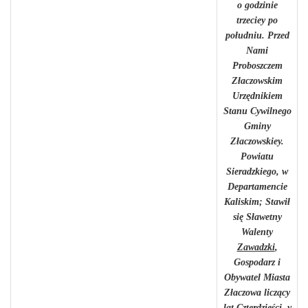
o godzinie
trzeciey po
południu. Przed
Nami
Proboszczem
Złaczowskim
Urzędnikiem
Stanu Cywilnego
Gminy
Złaczowskiey.
Powiatu
Sieradzkiego, w
Departamencie
Kaliskim; Stawił
się Sławetny
Walenty
Zawadzki
,
Gospodarz i
Obywatel Miasta
Złaczowa liczący
lat Czterdzieści. y