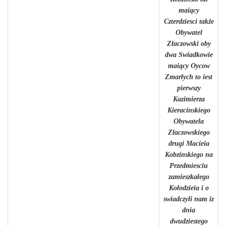
maiący
Czterdziesci także
Obywatel
Złaczowski oby
dwa Swiadkowie
maiący Oycow
Zmarłych to iest
pierwszy
Kazimierza
Kieracinskiego
Obywatela
Złaczowskiego
drugi Macieia
Kobzinskiego na
Przedmiesciu
zamieszkałego
Kołodzieia i o
swiadczyli nam iz
dnia
dwudziestego