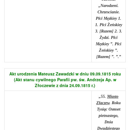
„Narodzeni.
Chrzescianie.
Płci Męzkiey 1.
1. Płci Żeńskiey
3. [Razem] 2. 3.
Żydzi. Płci
Męzkiey ”. Płci
Żeńskiey ”.
[Razem] ”. ”.”
Akt urodzenia Mateusz Zawadzki w dniu 09.09.1815 roku
(Akt stanu cywilnego Parafii pw. św. Andrzeja Ap. w
Złoczewie z dnia 24.09.1815 r.)
„55.
Miasto
Złaczew
. Roku
Tysiąc Osmset
pietnastego,
Dnia
Dwudziestego