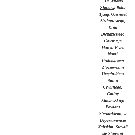
„10.
Miasto
Złaczow
. Roku
Tysiąc Osiemset
Siedmnastego,
Dnia
Dwudziestego
Czwartego
Marca. Przed
Nami
Proboszczem
Złoczewskim
Urzędnikiem
Stanu
Cywilnego,
Gminy
Złaczewskiey,
Powiatu
Sieradzkiego, w
Departamencie
Kaliskim. Stawili
się Sławetni