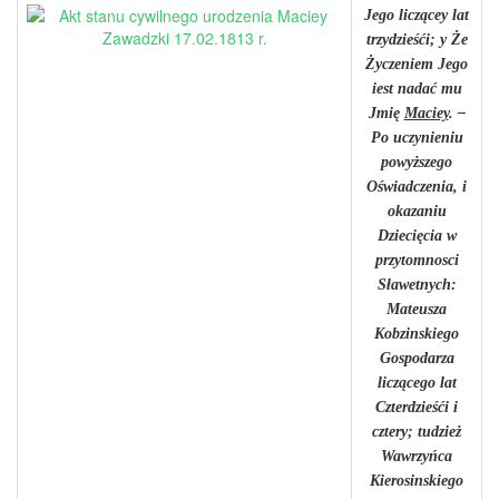
Jego liczącey lat
trzydzieśći; y Że
Życzeniem Jego
iest nadać mu
Jmię
Maciey
. –
Po uczynieniu
powyższego
Oświadczenia, i
okazaniu
Dziecięcia w
przytomnosci
Sławetnych:
Mateusza
Kobzinskiego
Gospodarza
liczącego lat
Czterdzieśći i
cztery; tudzież
Wawrzyńca
Kierosinskiego