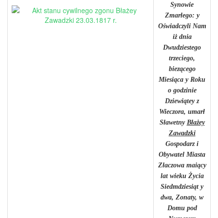
Synowie
Zmarłego: y
Oświadczyli Nam
iż dnia
Dwudziestego
trzeciego,
biezącego
Miesiąca y Roku
o godzinie
Dziewiątey z
Wieczora, umarł
Sławetny
Błażey
Zawadzki
Gospodarz i
Obywatel Miasta
Złaczowa maiący
lat wieku Życia
Siedmdziesiąt y
dwa, Zonaty, w
Domu pod