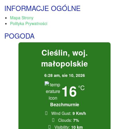
INFORMACJE OGÓLNE
Mapa Strony
Polityka Prywatności
POGODA
Cieślin, woj.
małopolskie
6:28 am,
sie 10, 2026
16
°C
Bezchmurnie
Wind Gust:
9 Km/h
Clouds:
7%
Visibility:
10 km