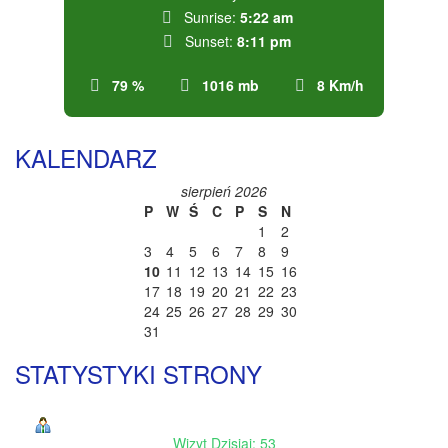
Sunrise:
5:22 am
Sunset:
8:11 pm
79 %
1016 mb
8 Km/h
KALENDARZ
sierpień 2026
P
W
Ś
C
P
S
N
1
2
3
4
5
6
7
8
9
10
11
12
13
14
15
16
17
18
19
20
21
22
23
24
25
26
27
28
29
30
31
STATYSTYKI STRONY
Wizyt Dzisiaj: 53