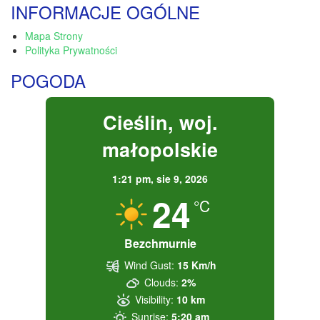
INFORMACJE OGÓLNE
Mapa Strony
Polityka Prywatności
POGODA
Cieślin, woj.
małopolskie
1:21 pm,
sie 9, 2026
24
°C
Bezchmurnie
Wind Gust:
15 Km/h
Clouds:
2%
Visibility:
10 km
Sunrise:
5:20 am