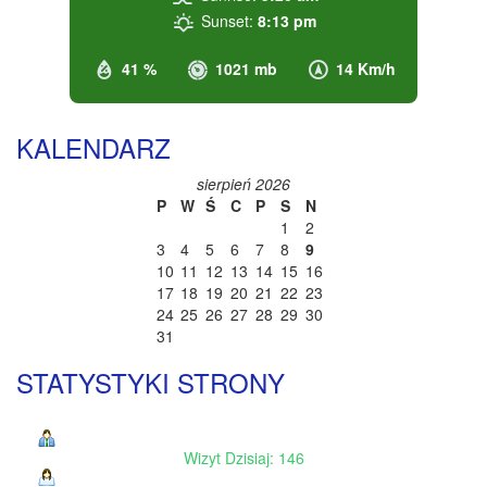
Sunset:
8:13 pm
41 %
1021 mb
14 Km/h
KALENDARZ
sierpień 2026
P
W
Ś
C
P
S
N
1
2
3
4
5
6
7
8
9
10
11
12
13
14
15
16
17
18
19
20
21
22
23
24
25
26
27
28
29
30
31
STATYSTYKI STRONY
Wizyt Dzisiaj: 146