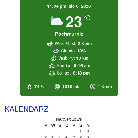
11:34 pm,
sie 6, 2026
23
°C
Pochmurnie
Wind Gust:
5 Km/h
Clouds:
18%
Visibility:
10 km
Sunrise:
5:16 am
Sunset:
8:18 pm
74 %
1016 mb
1 Km/h
KALENDARZ
sierpień 2026
P
W
Ś
C
P
S
N
1
2
3
4
5
6
7
8
9