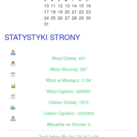
10
11
12
13
14
15
16
17
18
19
20
21
22
23
24
25
26
27
28
29
30
31
STATYSTYKI STRONY
Wizyt Dzisiaj: 491
Wizyt Wczoraj: 387
Wizyt w Miesiącu: 2158
Wizyt Ogólem: 326062
Odsłon Dzisiaj: 1572
Odsłon Ogółem: 1254393
Aktualnie na Stronie: 5
Twój Adres IP: 216.73.217.129