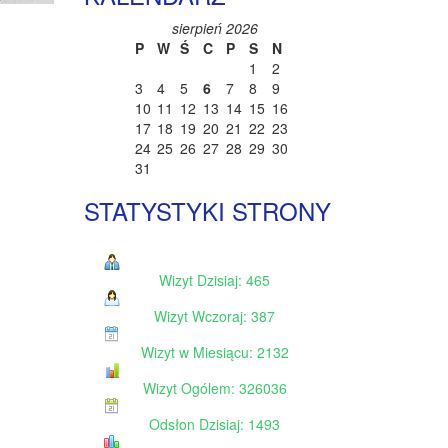
sierpień 2026
P
W
Ś
C
P
S
N
1
2
3
4
5
6
7
8
9
10
11
12
13
14
15
16
17
18
19
20
21
22
23
24
25
26
27
28
29
30
31
STATYSTYKI STRONY
Wizyt Dzisiaj: 465
Wizyt Wczoraj: 387
Wizyt w Miesiącu: 2132
Wizyt Ogólem: 326036
Odsłon Dzisiaj: 1493