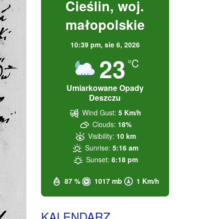
Cieślin, woj.
małopolskie
10:39 pm,
sie 6, 2026
23
°C
Umiarkowane Opady
Deszczu
Wind Gust:
5 Km/h
Clouds:
18%
Visibility:
10 km
Sunrise:
5:16 am
Sunset:
8:18 pm
87 %
1017 mb
1 Km/h
KALENDARZ