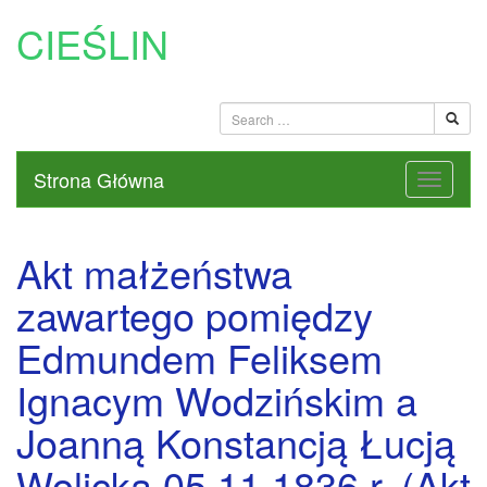
CIEŚLIN
Strona Główna
Akt małżeństwa
zawartego pomiędzy
Edmundem Feliksem
Ignacym Wodzińskim a
Joanną Konstancją Łucją
Wolicką 05.11.1836 r. (Akt