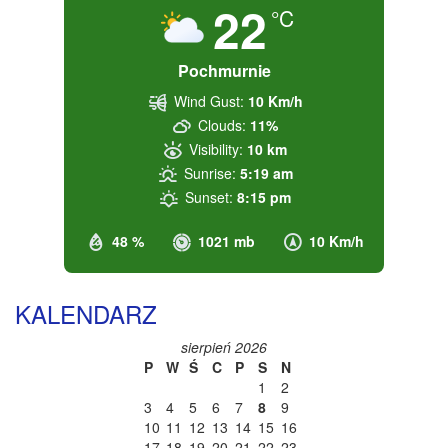
22
°C
Pochmurnie
Wind Gust:
10 Km/h
Clouds:
11%
Visibility:
10 km
Sunrise:
5:19 am
Sunset:
8:15 pm
48 %
1021 mb
10 Km/h
KALENDARZ
sierpień 2026
P
W
Ś
C
P
S
N
1
2
3
4
5
6
7
8
9
10
11
12
13
14
15
16
17
18
19
20
21
22
23