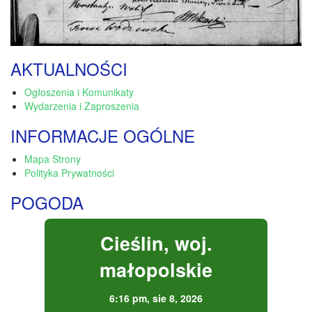
AKTUALNOŚCI
Ogłoszenia i Komunikaty
Wydarzenia i Zaproszenia
INFORMACJE OGÓLNE
Mapa Strony
Polityka Prywatności
POGODA
Cieślin, woj.
małopolskie
6:16 pm,
sie 8, 2026