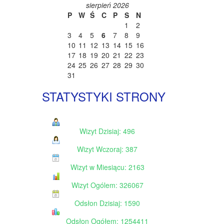
sierpień 2026
P
W
Ś
C
P
S
N
1
2
3
4
5
6
7
8
9
10
11
12
13
14
15
16
17
18
19
20
21
22
23
24
25
26
27
28
29
30
31
STATYSTYKI STRONY
Wizyt Dzisiaj: 496
Wizyt Wczoraj: 387
Wizyt w Miesiącu: 2163
Wizyt Ogólem: 326067
Odsłon Dzisiaj: 1590
Odsłon Ogółem: 1254411