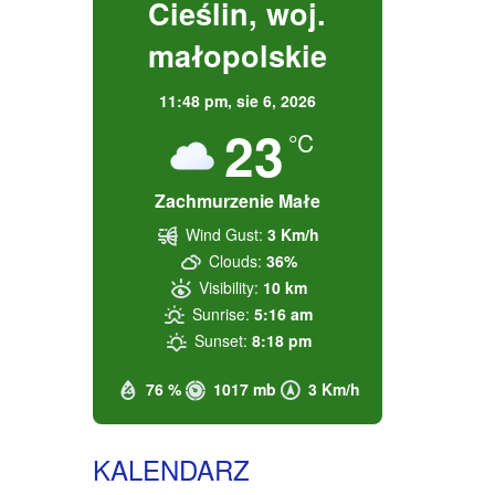
Cieślin, woj.
małopolskie
11:48 pm,
sie 6, 2026
23
°C
Zachmurzenie Małe
Wind Gust:
3 Km/h
Clouds:
36%
Visibility:
10 km
Sunrise:
5:16 am
Sunset:
8:18 pm
76 %
1017 mb
3 Km/h
KALENDARZ