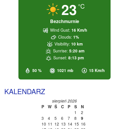
23
°C
Bezchmurnie
Wind Gust:
16 Km/h
Clouds:
1%
Visibility:
10 km
Sunrise:
5:20 am
Sunset:
8:13 pm
50 %
1021 mb
15 Km/h
KALENDARZ
sierpień 2026
P
W
Ś
C
P
S
N
1
2
3
4
5
6
7
8
9
10
11
12
13
14
15
16