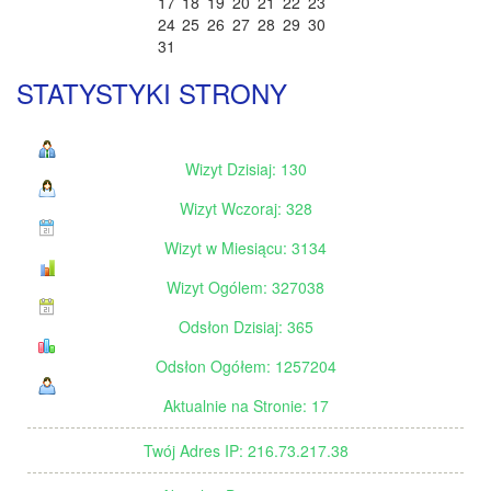
17
18
19
20
21
22
23
24
25
26
27
28
29
30
31
STATYSTYKI STRONY
Wizyt Dzisiaj: 130
Wizyt Wczoraj: 328
Wizyt w Miesiącu: 3134
Wizyt Ogólem: 327038
Odsłon Dzisiaj: 365
Odsłon Ogółem: 1257204
Aktualnie na Stronie: 17
Twój Adres IP: 216.73.217.38