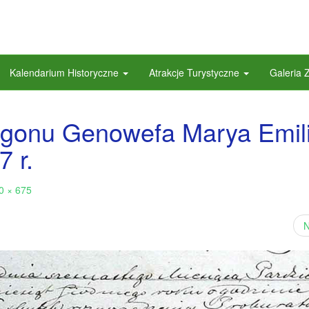
Kalendarium Historyczne
Atrakcje Turystyczne
Galeria 
 zgonu Genowefa Marya Emil
 r.
0 × 675
N