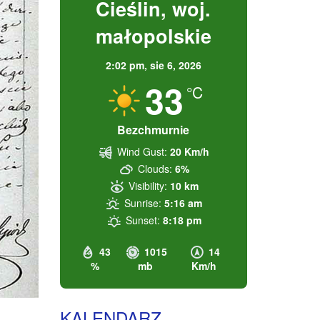
Cieślin, woj.
małopolskie
2:02 pm,
sie 6, 2026
33
°C
Bezchmurnie
Wind Gust:
20 Km/h
Clouds:
6%
Visibility:
10 km
Sunrise:
5:16 am
Sunset:
8:18 pm
43
1015
14
%
mb
Km/h
KALENDARZ