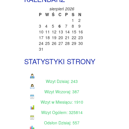
sierpień 2026
P
W
Ś
C
P
S
N
1
2
3
4
5
6
7
8
9
10
11
12
13
14
15
16
17
18
19
20
21
22
23
24
25
26
27
28
29
30
31
STATYSTYKI STRONY
Wizyt Dzisiaj: 243
Wizyt Wczoraj: 387
Wizyt w Miesiącu: 1910
Wizyt Ogólem: 325814
Odsłon Dzisiaj: 557