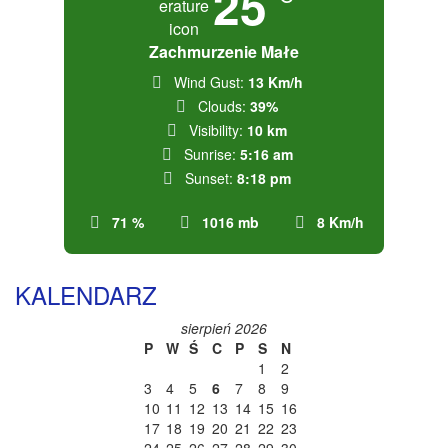
25
Zachmurzenie Małe
Wind Gust:
13 Km/h
Clouds:
39%
Visibility:
10 km
Sunrise:
5:16 am
Sunset:
8:18 pm
71 %
1016 mb
8 Km/h
KALENDARZ
sierpień 2026
P
W
Ś
C
P
S
N
1
2
3
4
5
6
7
8
9
10
11
12
13
14
15
16
17
18
19
20
21
22
23