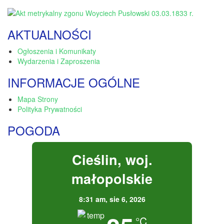
AKTUALNOŚCI
Ogłoszenia i Komunikaty
Wydarzenia i Zaproszenia
INFORMACJE OGÓLNE
Mapa Strony
Polityka Prywatności
POGODA
Cieślin, woj.
małopolskie
8:31 am,
sie 6, 2026
°C