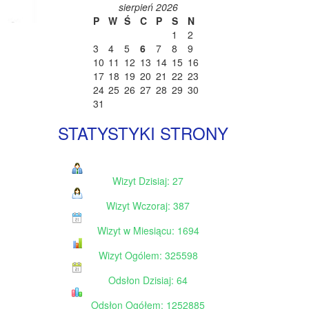
sierpień 2026
P
W
Ś
C
P
S
N
1
2
3
4
5
6
7
8
9
10
11
12
13
14
15
16
17
18
19
20
21
22
23
24
25
26
27
28
29
30
31
STATYSTYKI STRONY
Wizyt Dzisiaj: 27
Wizyt Wczoraj: 387
Wizyt w Miesiącu: 1694
Wizyt Ogólem: 325598
Odsłon Dzisiaj: 64
Odsłon Ogółem: 1252885