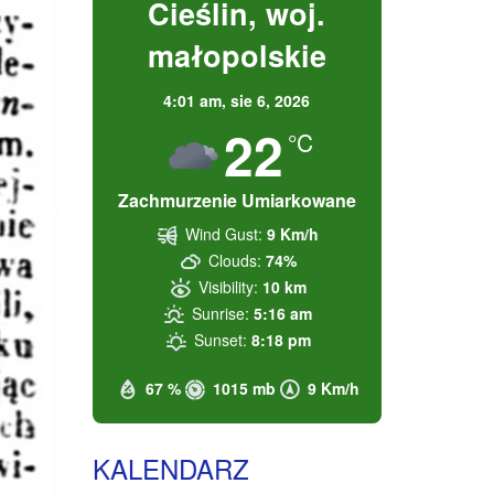
Cieślin, woj.
małopolskie
4:01 am,
sie 6, 2026
22
°C
Zachmurzenie Umiarkowane
Wind Gust:
9 Km/h
Clouds:
74%
Visibility:
10 km
Sunrise:
5:16 am
Sunset:
8:18 pm
67 %
1015 mb
9 Km/h
KALENDARZ