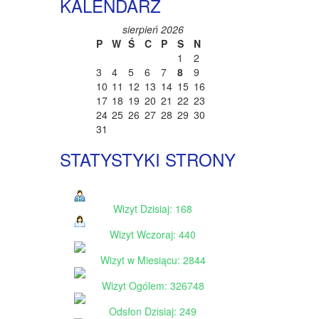
KALENDARZ
sierpień 2026
P
W
Ś
C
P
S
N
1
2
3
4
5
6
7
8
9
10
11
12
13
14
15
16
17
18
19
20
21
22
23
24
25
26
27
28
29
30
31
STATYSTYKI STRONY
Wizyt Dzisiaj: 168
Wizyt Wczoraj: 440
Wizyt w Miesiącu: 2844
Wizyt Ogólem: 326748
Odsłon Dzisiaj: 249