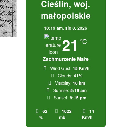
Cieślin, woj.
małopolskie
10:19 am,
sie 8, 2026
21
°C
Zachmurzenie Małe
Wind Gust:
15 Km/h
Clouds:
41%
Visibility:
10 km
Sunrise:
5:19 am
Sunset:
8:15 pm
62
1022
14
%
mb
Km/h