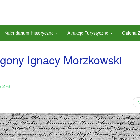
Kalendarium Historyczne
Atrakcje Turystyczne
Galeria 
zgony Ignacy Morzkowski
× 276
N