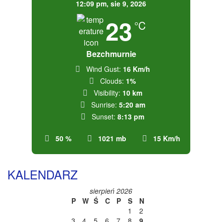
12:09 pm,
sie 9, 2026
23
°C
Bezchmurnie
Wind Gust:
16 Km/h
Clouds:
1%
Visibility:
10 km
Sunrise:
5:20 am
Sunset:
8:13 pm
50 %
1021 mb
15 Km/h
KALENDARZ
sierpień 2026
P
W
Ś
C
P
S
N
1
2
3
4
5
6
7
8
9