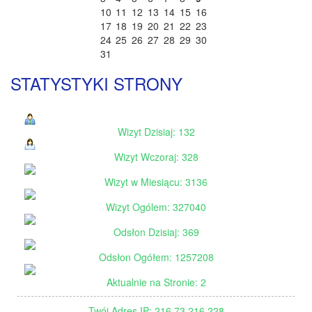
10
11
12
13
14
15
16
17
18
19
20
21
22
23
24
25
26
27
28
29
30
31
STATYSTYKI STRONY
Wizyt Dzisiaj: 132
Wizyt Wczoraj: 328
Wizyt w Miesiącu: 3136
Wizyt Ogólem: 327040
Odsłon Dzisiaj: 369
Odsłon Ogółem: 1257208
Aktualnie na Stronie: 2
Twój Adres IP: 216.73.216.228