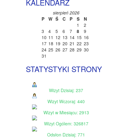
KALENDARZ
sierpień 2026
P
W
Ś
C
P
S
N
1
2
3
4
5
6
7
8
9
10
11
12
13
14
15
16
17
18
19
20
21
22
23
24
25
26
27
28
29
30
31
STATYSTYKI STRONY
Wizyt Dzisiaj: 237
Wizyt Wczoraj: 440
Wizyt w Miesiącu: 2913
Wizyt Ogólem: 326817
Odsłon Dzisiaj: 771