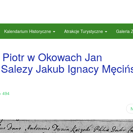
Kalendarium Historyczne
Atrakcje Turystyczne
Galeria 
u Piotr w Okowach Jan
k Salezy Jakub Ignacy Męciń
× 494
N