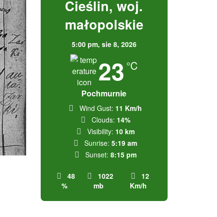
Cieślin, woj.
małopolskie
5:00 pm,
sie 8, 2026
23
°C
Pochmurnie
Wind Gust:
11 Km/h
Clouds:
14%
Visibility:
10 km
Sunrise:
5:19 am
Sunset:
8:15 pm
48
1022
12
%
mb
Km/h