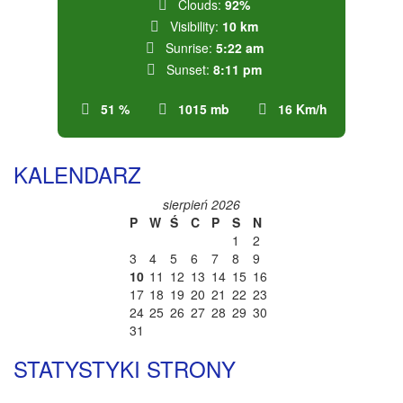
Clouds:
92%
Visibility:
10 km
Sunrise:
5:22 am
Sunset:
8:11 pm
51 %
1015 mb
16 Km/h
KALENDARZ
sierpień 2026
P
W
Ś
C
P
S
N
1
2
3
4
5
6
7
8
9
10
11
12
13
14
15
16
17
18
19
20
21
22
23
24
25
26
27
28
29
30
31
STATYSTYKI STRONY