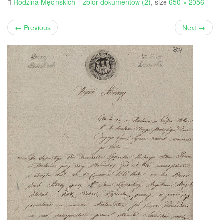
Rodzina Męcińskich – zbiór dokumentów (2)
, size
650 × 2056
←
Previous
Next
→