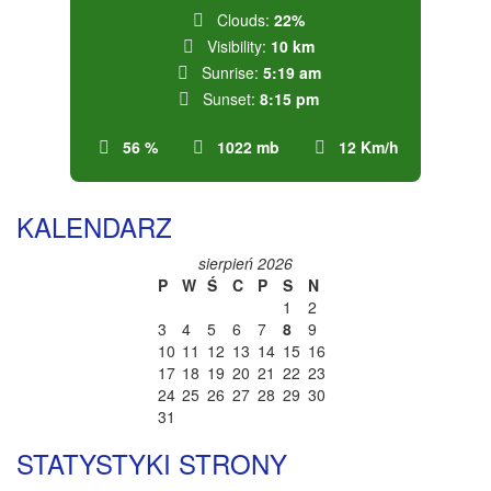
Clouds:
22%
Visibility:
10 km
Sunrise:
5:19 am
Sunset:
8:15 pm
56 %
1022 mb
12 Km/h
KALENDARZ
sierpień 2026
P
W
Ś
C
P
S
N
1
2
3
4
5
6
7
8
9
10
11
12
13
14
15
16
17
18
19
20
21
22
23
24
25
26
27
28
29
30
31
STATYSTYKI STRONY