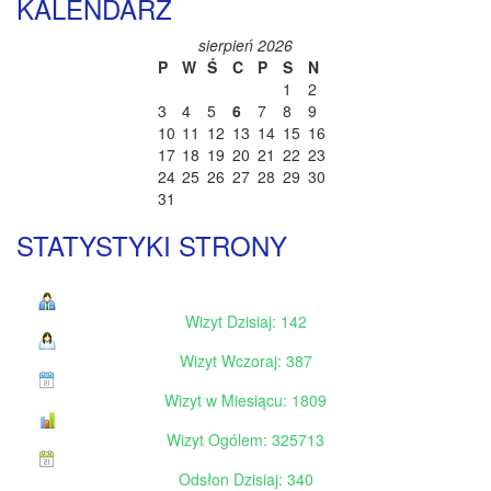
KALENDARZ
sierpień 2026
P
W
Ś
C
P
S
N
1
2
3
4
5
6
7
8
9
10
11
12
13
14
15
16
17
18
19
20
21
22
23
24
25
26
27
28
29
30
31
STATYSTYKI STRONY
Wizyt Dzisiaj: 142
Wizyt Wczoraj: 387
Wizyt w Miesiącu: 1809
Wizyt Ogólem: 325713
Odsłon Dzisiaj: 340