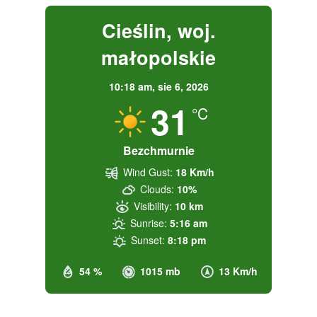
Cieślin, woj.
małopolskie
10:18 am,
sie 6, 2026
31
°C
Bezchmurnie
Wind Gust:
18 Km/h
Clouds:
10%
Visibility:
10 km
Sunrise:
5:16 am
Sunset:
8:18 pm
54 %
1015 mb
13 Km/h