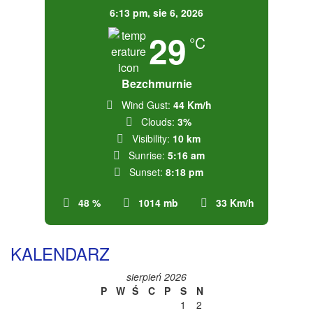
6:13 pm,
sie 6, 2026
29
°C
Bezchmurnie
Wind Gust:
44 Km/h
Clouds:
3%
Visibility:
10 km
Sunrise:
5:16 am
Sunset:
8:18 pm
48 %
1014 mb
33 Km/h
KALENDARZ
sierpień 2026
P
W
Ś
C
P
S
N
1
2