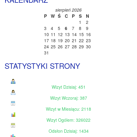
sierpień 2026
P
W
Ś
C
P
S
N
1
2
3
4
5
6
7
8
9
10
11
12
13
14
15
16
17
18
19
20
21
22
23
24
25
26
27
28
29
30
31
STATYSTYKI STRONY
Wizyt Dzisiaj: 451
Wizyt Wczoraj: 387
Wizyt w Miesiącu: 2118
Wizyt Ogólem: 326022
Odsłon Dzisiaj: 1434