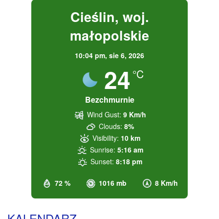
Cieślin, woj.
małopolskie
10:04 pm,
sie 6, 2026
24
°C
Bezchmurnie
Wind Gust:
9 Km/h
Clouds:
8%
Visibility:
10 km
Sunrise:
5:16 am
Sunset:
8:18 pm
72 %
1016 mb
8 Km/h
KALENDARZ