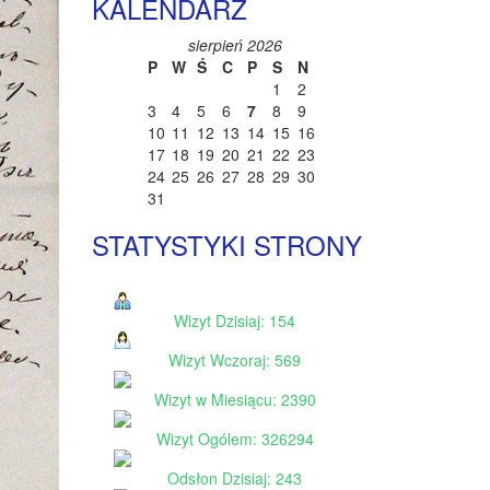
KALENDARZ
sierpień 2026
P
W
Ś
C
P
S
N
1
2
3
4
5
6
7
8
9
10
11
12
13
14
15
16
17
18
19
20
21
22
23
24
25
26
27
28
29
30
31
STATYSTYKI STRONY
Wizyt Dzisiaj: 154
Wizyt Wczoraj: 569
Wizyt w Miesiącu: 2390
Wizyt Ogólem: 326294
Odsłon Dzisiaj: 243