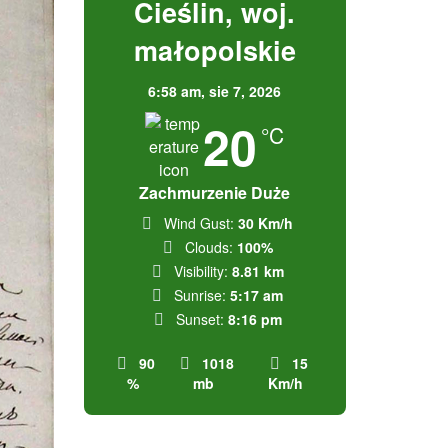
Cieślin, woj.
małopolskie
6:58 am,
sie 7, 2026
20
°C
Zachmurzenie Duże
Wind Gust:
30 Km/h
Clouds:
100%
Visibility:
8.81 km
Sunrise:
5:17 am
Sunset:
8:16 pm
90
1018
15
%
mb
Km/h