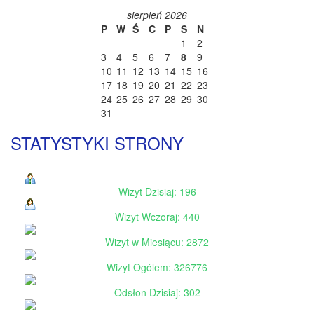
sierpień 2026
P
W
Ś
C
P
S
N
1
2
3
4
5
6
7
8
9
10
11
12
13
14
15
16
17
18
19
20
21
22
23
24
25
26
27
28
29
30
31
STATYSTYKI STRONY
Wizyt Dzisiaj: 196
Wizyt Wczoraj: 440
Wizyt w Miesiącu: 2872
Wizyt Ogólem: 326776
Odsłon Dzisiaj: 302