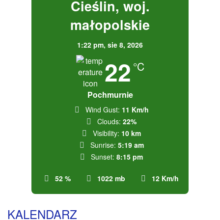
Cieślin, woj.
małopolskie
1:22 pm,
sie 8, 2026
22
°C
Pochmurnie
Wind Gust:
11 Km/h
Clouds:
22%
Visibility:
10 km
Sunrise:
5:19 am
Sunset:
8:15 pm
52 %
1022 mb
12 Km/h
KALENDARZ