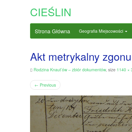
CIEŚLIN
Strona Główna
Geografia Miejscowości
Akt metrykalny zgonu 
Rodzina Knaut’ów – zbiór dokumentów
, size
1140 × 
←
Previous