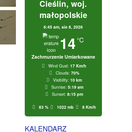
Cieślin, woj.
małopolskie
6:45 am,
sie 8, 2026
14
°C
Zachmurzenie Umiarkowane
Wind Gust:
17 Km/h
Clouds:
70%
Visibility:
10 km
Sunrise:
5:19 am
Sunset:
8:15 pm
83 %
1022 mb
8 Km/h
KALENDARZ