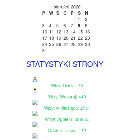
sierpień 2026
P
W
Ś
C
P
S
N
1
2
3
4
5
6
7
8
9
10
11
12
13
14
15
16
17
18
19
20
21
22
23
24
25
26
27
28
29
30
31
STATYSTYKI STRONY
Wizyt Dzisiaj: 75
Wizyt Wczoraj: 440
Wizyt w Miesiącu: 2751
Wizyt Ogólem: 326655
Odsłon Dzisiaj: 113