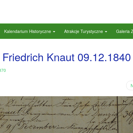
Kalendarium Historyczne
Atrakcje Turystyczne
Galeria 
Friedrich Knaut 09.12.1840 
370
N