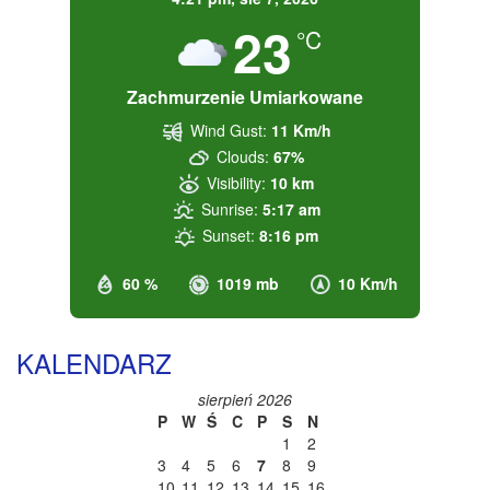
23
°C
Zachmurzenie Umiarkowane
Wind Gust:
11 Km/h
Clouds:
67%
Visibility:
10 km
Sunrise:
5:17 am
Sunset:
8:16 pm
60 %
1019 mb
10 Km/h
KALENDARZ
sierpień 2026
P
W
Ś
C
P
S
N
1
2
3
4
5
6
7
8
9
10
11
12
13
14
15
16