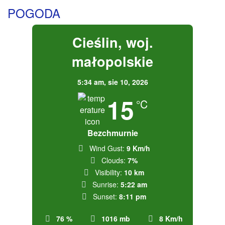
POGODA
Cieślin, woj.
małopolskie
5:34 am,
sie 10, 2026
15
°C
Bezchmurnie
Wind Gust:
9 Km/h
Clouds:
7%
Visibility:
10 km
Sunrise:
5:22 am
Sunset:
8:11 pm
76 %
1016 mb
8 Km/h