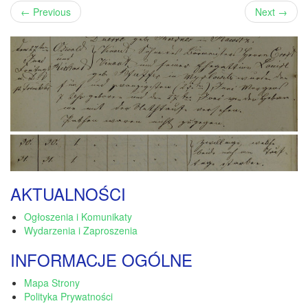
←
Previous
Next
→
AKTUALNOŚCI
Ogłoszenia i Komunikaty
Wydarzenia i Zaproszenia
INFORMACJE OGÓLNE
Mapa Strony
Polityka Prywatności