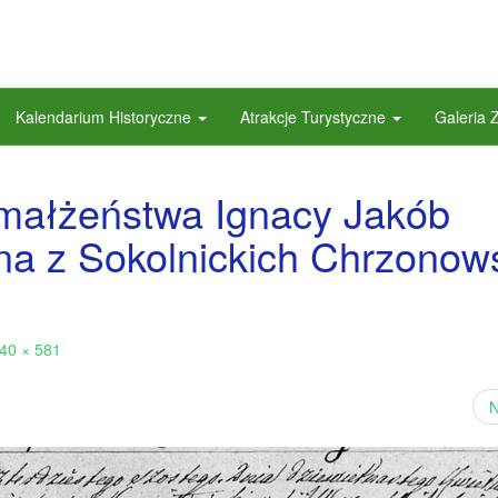
Kalendarium Historyczne
Atrakcje Turystyczne
Galeria 
małżeństwa Ignacy Jakób
na z Sokolnickich Chrzonow
40 × 581
N