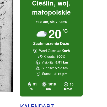
Cieślin, woj.
małopolskie
7:08 am,
sie 7, 2026
20
°C
Zachmurzenie Duże
Wind Gust:
30 Km/h
Clouds:
100%
Visibility:
8.81 km
Sunrise:
5:17 am
Sunset:
8:16 pm
91
1018
15
%
mb
Km/h
KALENDARZ