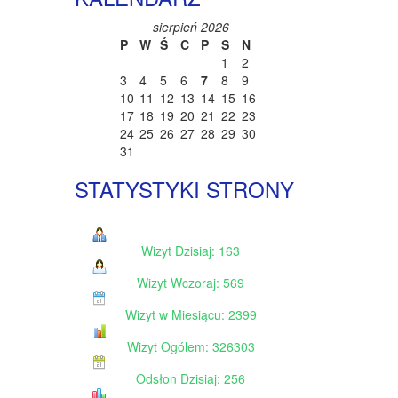
sierpień 2026
P
W
Ś
C
P
S
N
1
2
3
4
5
6
7
8
9
10
11
12
13
14
15
16
17
18
19
20
21
22
23
24
25
26
27
28
29
30
31
STATYSTYKI STRONY
Wizyt Dzisiaj: 163
Wizyt Wczoraj: 569
Wizyt w Miesiącu: 2399
Wizyt Ogólem: 326303
Odsłon Dzisiaj: 256