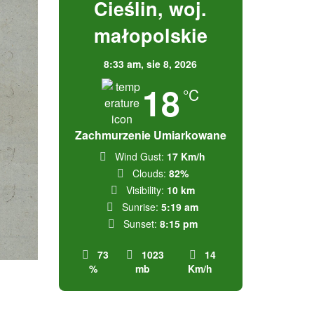
Cieślin, woj.
małopolskie
8:33 am,
sie 8, 2026
18
°C
Zachmurzenie Umiarkowane
Wind Gust:
17 Km/h
Clouds:
82%
Visibility:
10 km
Sunrise:
5:19 am
Sunset:
8:15 pm
73
1023
14
%
mb
Km/h