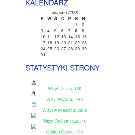
KALENDARZ
sierpień 2026
P
W
Ś
C
P
S
N
1
2
3
4
5
6
7
8
9
10
11
12
13
14
15
16
17
18
19
20
21
22
23
24
25
26
27
28
29
30
31
STATYSTYKI STRONY
Wizyt Dzisiaj: 130
Wizyt Wczoraj: 440
Wizyt w Miesiącu: 2806
Wizyt Ogólem: 326710
Odsłon Dzisiaj: 190