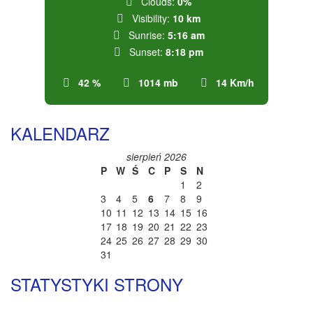
Clouds:
0%
Visibility:
10 km
Sunrise:
5:16 am
Sunset:
8:18 pm
42 %
1014 mb
14 Km/h
KALENDARZ
sierpień 2026
P
W
Ś
C
P
S
N
1
2
3
4
5
6
7
8
9
10
11
12
13
14
15
16
17
18
19
20
21
22
23
24
25
26
27
28
29
30
31
STATYSTYKI STRONY