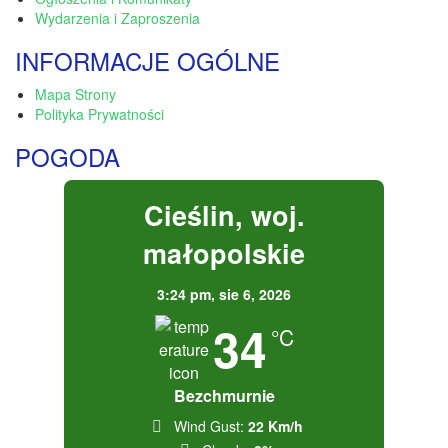
Wydarzenia i Zaproszenia
INFORMACJE OGÓLNE
Mapa Strony
Polityka Prywatności
POGODA
Cieślin, woj.
małopolskie
3:24 pm,
sie 6, 2026
34
°C
Bezchmurnie
Wind Gust:
22 Km/h