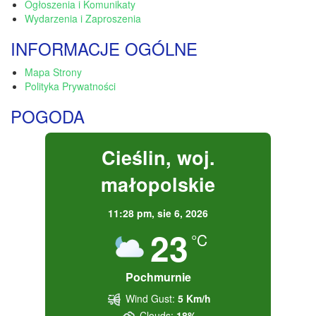
Ogłoszenia i Komunikaty
Wydarzenia i Zaproszenia
INFORMACJE OGÓLNE
Mapa Strony
Polityka Prywatności
POGODA
Cieślin, woj.
małopolskie
11:28 pm,
sie 6, 2026
23
°C
Pochmurnie
Wind Gust:
5 Km/h
Clouds:
18%