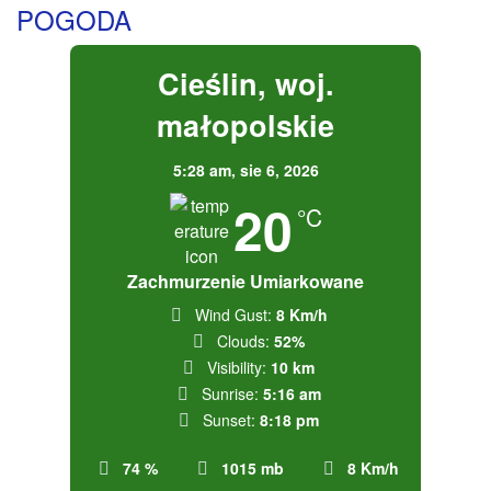
POGODA
Cieślin, woj.
małopolskie
5:28 am,
sie 6, 2026
20
°C
Zachmurzenie Umiarkowane
Wind Gust:
8 Km/h
Clouds:
52%
Visibility:
10 km
Sunrise:
5:16 am
Sunset:
8:18 pm
74 %
1015 mb
8 Km/h