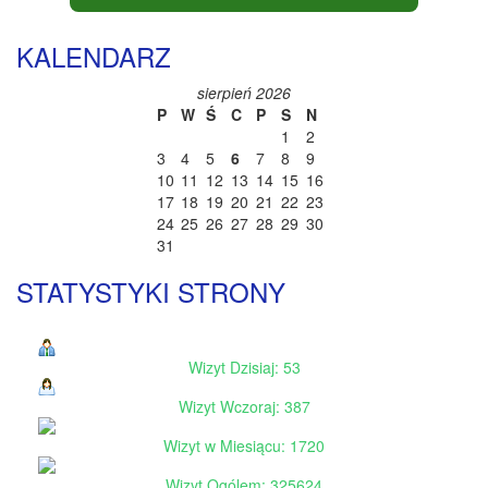
KALENDARZ
sierpień 2026
P
W
Ś
C
P
S
N
1
2
3
4
5
6
7
8
9
10
11
12
13
14
15
16
17
18
19
20
21
22
23
24
25
26
27
28
29
30
31
STATYSTYKI STRONY
Wizyt Dzisiaj: 53
Wizyt Wczoraj: 387
Wizyt w Miesiącu: 1720
Wizyt Ogólem: 325624