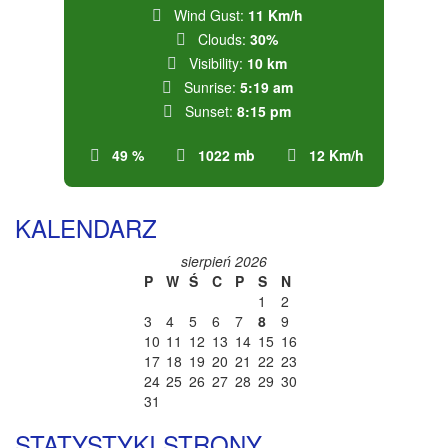
Wind Gust:
11 Km/h
Clouds:
30%
Visibility:
10 km
Sunrise:
5:19 am
Sunset:
8:15 pm
49 %
1022 mb
12 Km/h
KALENDARZ
sierpień 2026
P
W
Ś
C
P
S
N
1
2
3
4
5
6
7
8
9
10
11
12
13
14
15
16
17
18
19
20
21
22
23
24
25
26
27
28
29
30
31
STATYSTYKI STRONY