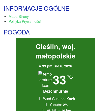
INFORMACJE OGÓLNE
Mapa Strony
Polityka Prywatności
POGODA
Cieślin, woj.
małopolskie
4:39 pm,
sie 6, 2026
33
°C
Bezchmurnie
Wind Gust:
22 Km/h
Clouds:
2%
Visibility:
10 km