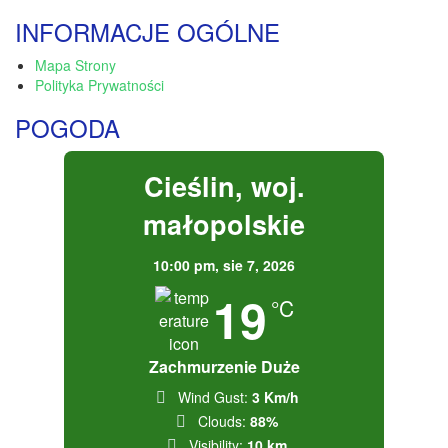
INFORMACJE OGÓLNE
Mapa Strony
Polityka Prywatności
POGODA
Cieślin, woj.
małopolskie
10:00 pm,
sie 7, 2026
19
°C
Zachmurzenie Duże
Wind Gust:
3 Km/h
Clouds:
88%
Visibility:
10 km