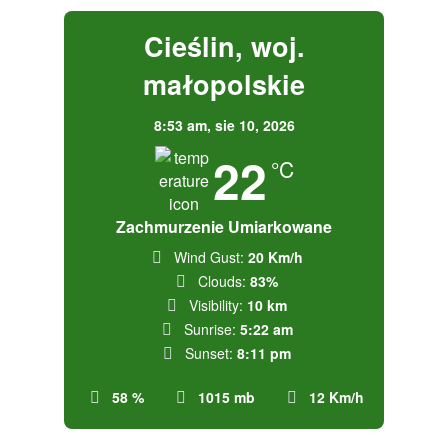
Cieślin, woj.
małopolskie
8:53 am,
sie 10, 2026
22
°C
Zachmurzenie Umiarkowane
Wind Gust:
20 Km/h
Clouds:
83%
Visibility:
10 km
Sunrise:
5:22 am
Sunset:
8:11 pm
58 %
1015 mb
12 Km/h