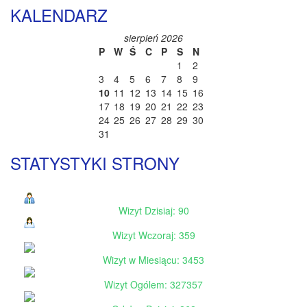
KALENDARZ
sierpień 2026
P
W
Ś
C
P
S
N
1
2
3
4
5
6
7
8
9
10
11
12
13
14
15
16
17
18
19
20
21
22
23
24
25
26
27
28
29
30
31
STATYSTYKI STRONY
Wizyt Dzisiaj: 90
Wizyt Wczoraj: 359
Wizyt w Miesiącu: 3453
Wizyt Ogólem: 327357