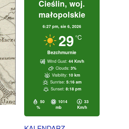
Cieślin, woj.
małopolskie
6:27 pm,
sie 6, 2026
29
°C
Bezchmurnie
Wind Gust:
44 Km/h
Clouds:
3%
Visibility:
10 km
Sunrise:
5:16 am
Sunset:
8:18 pm
50
1014
33
%
mb
Km/h
KALENDARZ