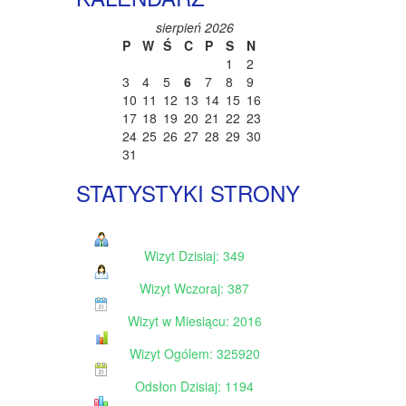
sierpień 2026
P
W
Ś
C
P
S
N
1
2
3
4
5
6
7
8
9
10
11
12
13
14
15
16
17
18
19
20
21
22
23
24
25
26
27
28
29
30
31
STATYSTYKI STRONY
Wizyt Dzisiaj: 349
Wizyt Wczoraj: 387
Wizyt w Miesiącu: 2016
Wizyt Ogólem: 325920
Odsłon Dzisiaj: 1194