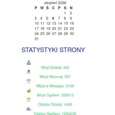
sierpień 2026
P
W
Ś
C
P
S
N
1
2
3
4
5
6
7
8
9
10
11
12
13
14
15
16
17
18
19
20
21
22
23
24
25
26
27
28
29
30
31
STATYSTYKI STRONY
Wizyt Dzisiaj: 442
Wizyt Wczoraj: 387
Wizyt w Miesiącu: 2109
Wizyt Ogólem: 326013
Odsłon Dzisiaj: 1409
Odsłon Ogółem: 1254230