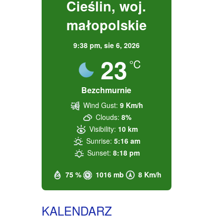
Cieślin, woj.
małopolskie
9:38 pm,
sie 6, 2026
23
°C
Bezchmurnie
Wind Gust:
9 Km/h
Clouds:
8%
Visibility:
10 km
Sunrise:
5:16 am
Sunset:
8:18 pm
75 %
1016 mb
8 Km/h
KALENDARZ