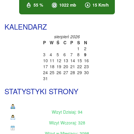
55 %
1022 mb
15 Km/h
KALENDARZ
sierpień 2026
P
W
Ś
C
P
S
N
1
2
3
4
5
6
7
8
9
10
11
12
13
14
15
16
17
18
19
20
21
22
23
24
25
26
27
28
29
30
31
STATYSTYKI STRONY
Wizyt Dzisiaj: 94
Wizyt Wczoraj: 328
Wizyt w Miesiącu: 3098