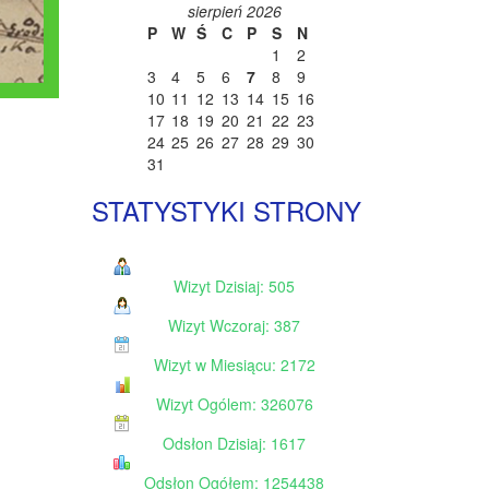
sierpień 2026
P
W
Ś
C
P
S
N
1
2
3
4
5
6
7
8
9
10
11
12
13
14
15
16
17
18
19
20
21
22
23
24
25
26
27
28
29
30
31
STATYSTYKI STRONY
Wizyt Dzisiaj: 505
Wizyt Wczoraj: 387
Wizyt w Miesiącu: 2172
Wizyt Ogólem: 326076
Odsłon Dzisiaj: 1617
Odsłon Ogółem: 1254438