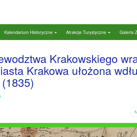
Kalendarium Historyczne
Atrakcje Turystyczne
Galeria 
ewodztwa Krakowskiego wra
asta Krakowa ułożona wdł
 (1835)
6
N