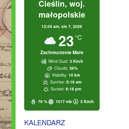
Cieślin, woj.
małopolskie
12:04 am,
sie 7, 2026
23
°C
Zachmurzenie Małe
Wind Gust:
3 Km/h
Clouds:
36%
Visibility:
10 km
Sunrise:
5:16 am
Sunset:
8:18 pm
76 %
1017 mb
3 Km/h
KALENDARZ