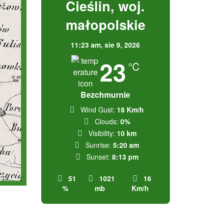
Cieślin, woj.
małopolskie
11:23 am,
sie 9, 2026
23
°C
Bezchmurnie
Wind Gust:
18 Km/h
Clouds:
0%
Visibility:
10 km
Sunrise:
5:20 am
Sunset:
8:13 pm
51
1021
16
%
mb
Km/h