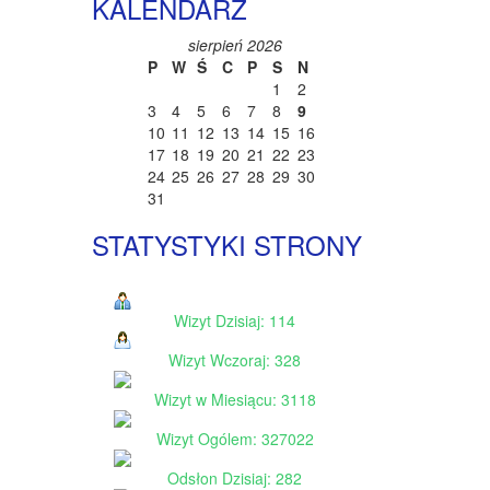
KALENDARZ
sierpień 2026
P
W
Ś
C
P
S
N
1
2
3
4
5
6
7
8
9
10
11
12
13
14
15
16
17
18
19
20
21
22
23
24
25
26
27
28
29
30
31
STATYSTYKI STRONY
Wizyt Dzisiaj: 114
Wizyt Wczoraj: 328
Wizyt w Miesiącu: 3118
Wizyt Ogólem: 327022
Odsłon Dzisiaj: 282