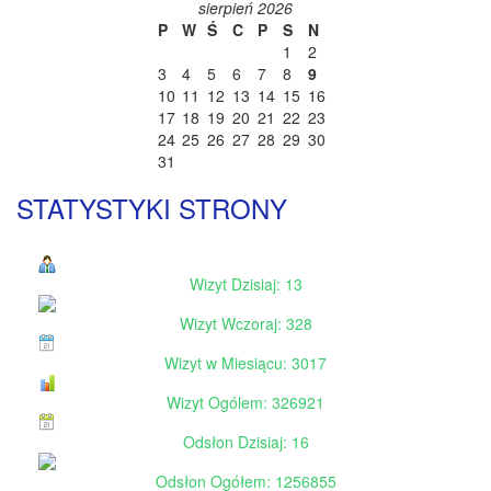
sierpień 2026
P
W
Ś
C
P
S
N
1
2
3
4
5
6
7
8
9
10
11
12
13
14
15
16
17
18
19
20
21
22
23
24
25
26
27
28
29
30
31
STATYSTYKI STRONY
Wizyt Dzisiaj: 13
Wizyt Wczoraj: 328
Wizyt w Miesiącu: 3017
Wizyt Ogólem: 326921
Odsłon Dzisiaj: 16
Odsłon Ogółem: 1256855