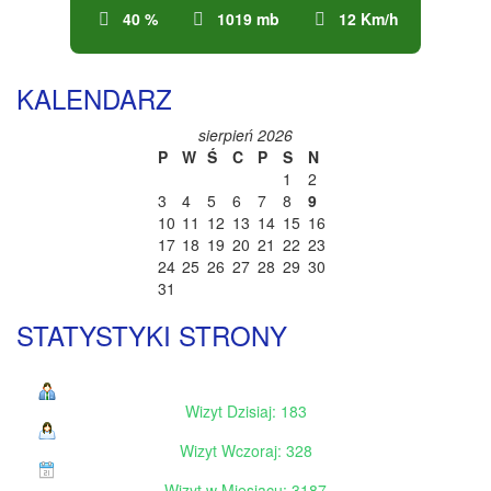
40 %
1019 mb
12 Km/h
KALENDARZ
sierpień 2026
P
W
Ś
C
P
S
N
1
2
3
4
5
6
7
8
9
10
11
12
13
14
15
16
17
18
19
20
21
22
23
24
25
26
27
28
29
30
31
STATYSTYKI STRONY
Wizyt Dzisiaj: 183
Wizyt Wczoraj: 328
Wizyt w Miesiącu: 3187