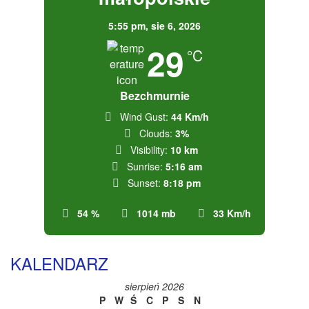
5:55 pm,
sie 6, 2026
29
°C
Bezchmurnie
Wind Gust:
44 Km/h
Clouds:
3%
Visibility:
10 km
Sunrise:
5:16 am
Sunset:
8:18 pm
54 %
1014 mb
33 Km/h
KALENDARZ
sierpień 2026
P
W
Ś
C
P
S
N