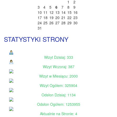
1
2
3
4
5
6
7
8
9
10
11
12
13
14
15
16
17
18
19
20
21
22
23
24
25
26
27
28
29
30
31
STATYSTYKI STRONY
Wizyt Dzisiaj: 333
Wizyt Wczoraj: 387
Wizyt w Miesiącu: 2000
Wizyt Ogólem: 325904
Odsłon Dzisiaj: 1134
Odsłon Ogółem: 1253955
Aktualnie na Stronie: 4