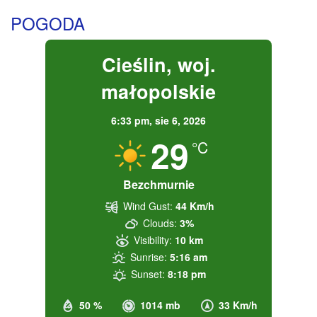
POGODA
Cieślin, woj.
małopolskie
6:33 pm,
sie 6, 2026
29
°C
Bezchmurnie
Wind Gust:
44 Km/h
Clouds:
3%
Visibility:
10 km
Sunrise:
5:16 am
Sunset:
8:18 pm
50 %
1014 mb
33 Km/h